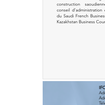
construction saoudi
conseil d’administration
du Saudi French Busines
Kazakhstan Business Coun
IFC
Adr
Adr
Tél