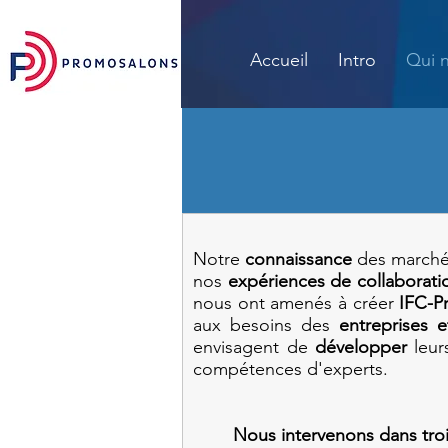
Accueil
Intro
Qui 
Notre
connaissance
des marchés
nos
expériences de collaborati
nous ont amenés à créer
IFC-P
aux besoins des
entreprises e
envisagent de
développer
leurs
compétences d'experts.
Nous intervenons dans tro