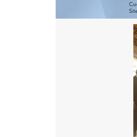
Cou
Si