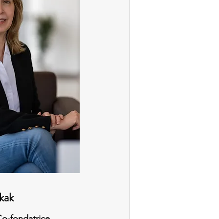
kak
Co-fondatrice