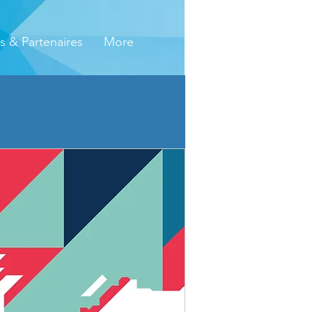
s & Partenaires
More