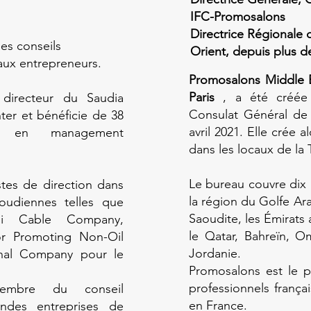
IFC-Promosalons
Directrice Régionale
s conseils
Orient, depuis plus d
 aux entrepreneurs.
Promosalons Middle 
Paris
, a été créée
directeur du Saudia
Consulat Général de
er et bénéficie de 38
avril 2021. Elle crée 
ce en management
dans les locaux de la
Le bureau couvre dix
stes de direction dans
la région du Golfe Ar
oudiennes telles que
Saoudite, les Émirats a
di Cable Company,
le Qatar, Bahreïn, Om
or Promoting Non-Oil
Jordanie.
onal Company pour le
Promosalons est le p
professionnels frança
embre du conseil
en France.
andes entreprises de