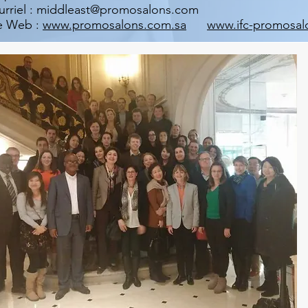
rriel :
middleast@promosalons.com
te Web :
www.promosalons.com.sa
www.ifc-promosal